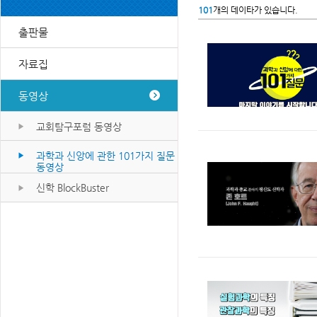
101
개의 데이타가 있습니다.
출판물
자료집
동영상
교회탐구포럼 동영상
과학과 신앙에 관한 101가지 질문
동영상
신학 BlockBuster