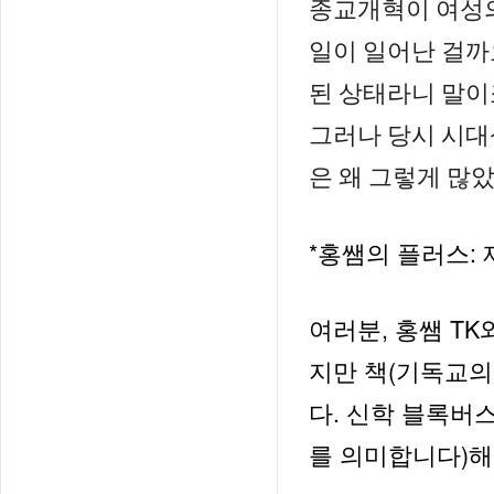
종교개혁이 여성의
일이 일어난 걸까
된 상태라니 말이죠
그러나 당시 시대
은 왜 그렇게 많았
*홍
:
쌤의
플러스
,
TK
여러분
홍쌤
(
지만
책
기독교의
.
다
신학
블록버
)
를
의미합니다
해