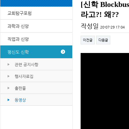
[신학 Block
라고?! 왜??
교회탐구포럼
작성일
과학과 신앙
20-07-29 17:04
직업과 신앙
이전글
다음글
평신도 신학
관련 공지사항
행사자료집
출판물
동영상